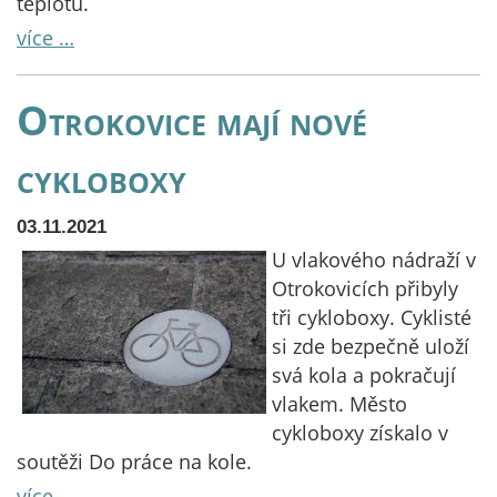
teplotu.
více …
Otrokovice mají nové
cykloboxy
03.11.2021
U vlakového nádraží v
Otrokovicích přibyly
tři cykloboxy. Cyklisté
si zde bezpečně uloží
svá kola a pokračují
vlakem. Město
cykloboxy získalo v
soutěži Do práce na kole.
více …