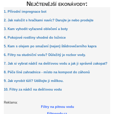
Nejčtenější ekonávody:
1. Přírodní impregnace bot
2. Jak naložit s hračkami navíc? Darujte je nebo prodejte
3. Kam vyhodit vyřazené oblečení a boty
4. Pokojové rostliny vhodné do ložnice
5. Kam s olejem po smažení (nejen) štědrovečerního kapra
6. Filtry na studniční vodu? Důležitý je rozbor vody.
7. Jak si vybrat nádrž na dešťovou vodu a jak ji správně zakopat?
8. Péče líné zahradnice - místo na kompost do záhonů
9. Jak vyrobit tůň? Udělejte ji mělkou.
10. Filtry za nádrž na dešťovou vodu
Reklama:
Filtry na pitnou vodu
Filtryvody.cz