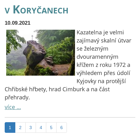
v Koryčanech
10.09.2021
Kazatelna je velmi
zajímavý skalní útvar
se železným
dvouramenným
křížem z roku 1972 a
výhledem přes údolí
Kyjovky na protější
Chřibské hřbety, hrad Cimburk a na část
přehrady.
více …
1
2
3
4
5
6